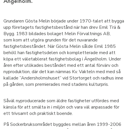
Ängelholm.
Grundaren Gösta Melin började under 1970-talet att bygga
upp företagets fastighetsbestånd när han drev Emil Trä &
Bygg. 1983 bildades bolaget Melin Förvaltnings AB,
som kom att utgöra grunden för det nuvarande
fastighetsbeståndet. När Gösta Melin sålde Emil 1985
behöll han fastighetsdelen och kompletterade med att
köpa ett väletablerat fastighetsbolag i Ängelholm. Under
åren efter utökades beståndet med ett antal förvärv och
nyproduktion, där det kan nämnas Kv. Vakteln med med så
kallade ”Andersholmshuset” vid Stortorget och radhus inne
på gården, som premierades med stadens kulturpris.
Såväl nyproducerade som äldre fastigheter utfördes med
känsla för att smälta in i miljön och vara väl anpassade för
ett trivsamt och praktiskt boende.
På Sockerbruksområdet byggdes mellan åren 1999-2006