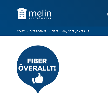
Hoppa till innehåll
START
›
DITT BOENDE
›
FIBER
›
00_FIBER_OVERALLT