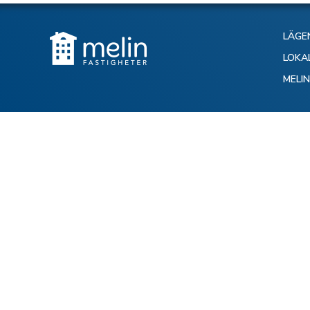
LÄGE
LOKA
MELI