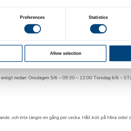
Preferences
Statistics
tigheters energianvändning och därmed deras klimatpåverkan. Ett 
ning till slutet på 2026. I dagarna stod utbytet klart i två fas
rnas
Allow selection
dagsveckan
er enligt nedan: Onsdagen 5/6 – 09:30 – 12:00 Torsdag 6/6 –
de, och inte längre en gång per vecka. Håll koll på Mina sidor 