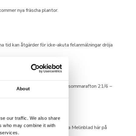
 kommer nya fräscha plantor.
 tid kan åtgärder för icke-akuta felanmälningar dröja
 Torsdag 20/6 – 09:30 – 12:00 Midsommarafton 21/6 –
About
se our traffic. We also share
ers who may combine it with
n här nedan, så kommer du till alla Melinblad här på
 services.