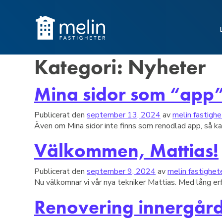
Hoppa till innehåll
Kategori:
Nyheter
Mina sidor som “app
Publicerat den
september 13, 2024
av
melin fastighe
Även om Mina sidor inte finns som renodlad app, så kan
Välkommen, Mattias!
Publicerat den
september 9, 2024
av
melin fastighet
Nu välkomnar vi vår nya tekniker Mattias. Med lång er
Renovering innergår