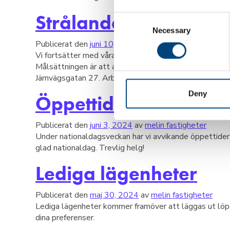
Strålande belysning
Consent
Necessary
Selection
Publicerat den
juni 10, 2024
av
melin fastigheter
Vi fortsätter med våra projekt för att minska våra fas
Målsättningen är att alla fastigheter ska ha LED-belys
Järnvägsgatan 27. Arbetet med att minska fastighete
Deny
Öppettider National
Publicerat den
juni 3, 2024
av
melin fastigheter
Under nationaldagsveckan har vi avvikande öppettid
glad nationaldag. Trevlig helg!
Lediga lägenheter
Publicerat den
maj 30, 2024
av
melin fastigheter
Lediga lägenheter kommer framöver att läggas ut löpan
dina preferenser.