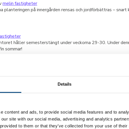
v
melin fastigheter
na planteringen på innergården rensas och jordförbättras – snart
fastigheter
ntoret håller semesterstängt under veckorna 29-30. Under denna
 fin sommar!
ven solen. Under veckan har vi följande avvikande öppettider:
Details
!
e content and ads, to provide social media features and to analy
 our site with our social media, advertising and analytics partn
evlåda. Kan du inte ge dig till tåls? Ingen fara, klicka på bilde
 provided to them or that they’ve collected from your use of their