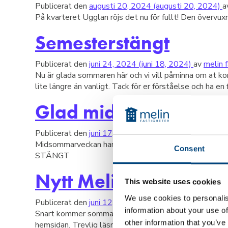
Publicerat den
augusti 20, 2024
(augusti 20, 2024)
a
På kvarteret Ugglan röjs det nu för fullt! Den övervux
Semesterstängt
Publicerat den
juni 24, 2024
(juni 18, 2024)
av
melin 
Nu är glada sommaren här och vi vill påminna om at ko
lite längre än vanligt. Tack för er förståelse och ha en
Glad midsommar!
Publicerat den
juni 17, 2024
av
melin fastigheter
Midsommarveckan har anlänt och förhoppningsvis så ä
Consent
STÄNGT
Nytt Melinblad ute nu
This website uses cookies
We use cookies to personalis
Publicerat den
juni 12, 2024
av
melin fastigheter
information about your use of
Snart kommer sommarens Melinblad att dyka upp i din br
other information that you’ve
hemsidan. Trevlig läsning!