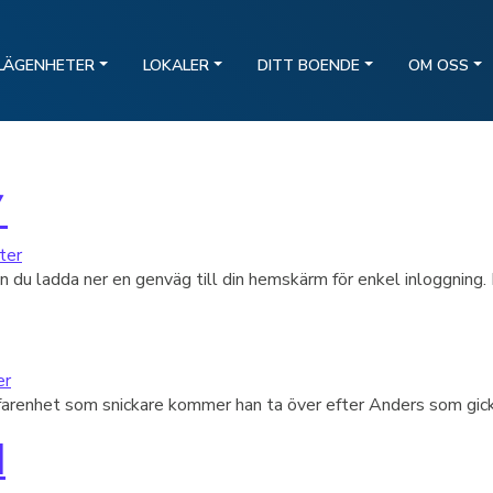
LÄGENHETER
LOKALER
DITT BOENDE
OM OSS
”
ter
 du ladda ner en genväg till din hemskärm för enkel inloggning. 
er
farenhet som snickare kommer han ta över efter Anders som gick 
d