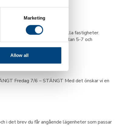
Marketing
stort sådant är att LEDI-fiera alla fastigheter.
tigheter, nämligen Västra Kyrkogatan 5-7 och
Allow all
 STÄNGT Fredag 7/6 – STÄNGT Med det önskar vi en
och i det brev du får angående lägenheter som passar