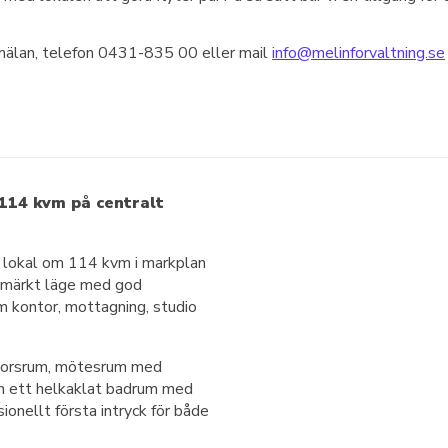
nmälan, telefon 0431-835 00 eller mail
info@melinforvaltning.se
 114 kvm på centralt
ad lokal om 114 kvm i markplan
utmärkt läge med god
m kontor, mottagning, studio
ntorsrum, mötesrum med
en ett helkaklat badrum med
onellt första intryck för både