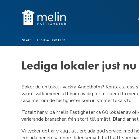
Hoppa till innehåll
START
›
LEDIGA LOKALER
Lediga lokaler just nu
Söker du en lokal i vackra Ängelholm? Kontakta oss så k
varmt välkommen att höra av dig för att berätta mer om
läsa mer om de fastigheter som inrymmer lokalytor.
Totalt har vi på Melin Fastigheter ca 60 lokaler av o
varierande branscher, från stort till smått. Bland annat
Vi tycker det är viktigt att erbjuda god service, med 
erbjuda generösa öppettider ser vi till att allt som har