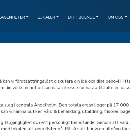
LÄGENHETER
LOKALER
DITT BOENDE
OM OSS
an vi förutsättningslöst diskutera din idé och dina behov! Hittar
 din verksamhet och anmäla intresse för nästa tillfälle en passa
lika slag i centrala Ängelholm. Den totala arean ligger på 17 00
 kan vi nämna butiker, vård & behandling, utbildning, frisörer, bage
hög tillgänglighet och ett personligt bemötande. Genom att vara 
 med lokalen att göra flyter på. På så sätt blir vi en tillgång för