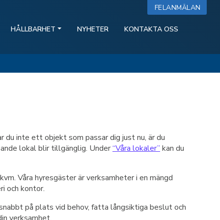
FELANMÄLAN
HÅLLBARHET
NYHETER
KONTAKTA OSS
 du inte ett objekt som passar dig just nu, är du
nde lokal blir tillgänglig. Under
“Våra lokaler”
kan du
0 kvm. Våra hyresgäster är verksamheter i en mängd
ri och kontor.
snabbt på plats vid behov, fatta långsiktiga beslut och
 din verksamhet.