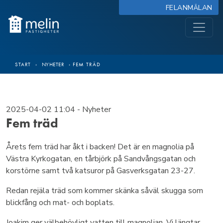
FELANMÄLAN
START
›
NYHETER
›
FEM TRÄD
2025-04-02 11:04
- Nyheter
Fem träd
Årets fem träd har åkt i backen! Det är en magnolia på
Västra Kyrkogatan, en tårbjörk på Sandvångsgatan och
korstörne samt två katsuror på Gasverksgatan 23-27.
Redan rejäla träd som kommer skänka såväl skugga som
blickfång och mat- och boplats.
Joakim ger välbehövligt vatten till magnolian. Vi längtar