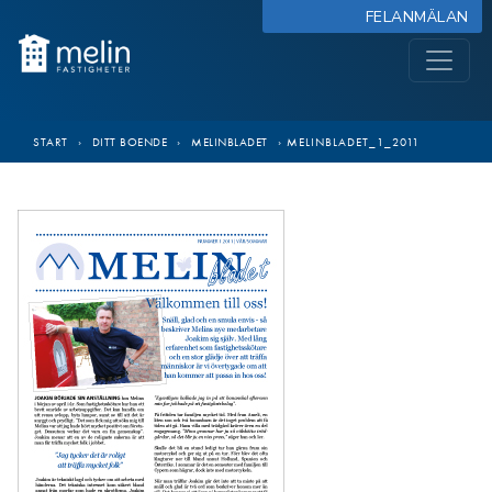
FELANMÄLAN
START
›
DITT BOENDE
›
MELINBLADET
›
MELINBLADET_1_2011