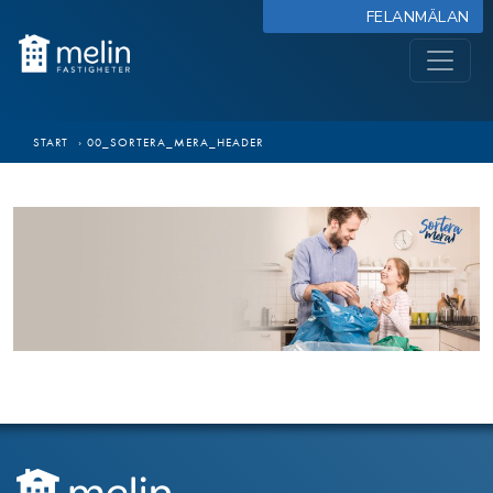
FELANMÄLAN
START
›
00_SORTERA_MERA_HEADER