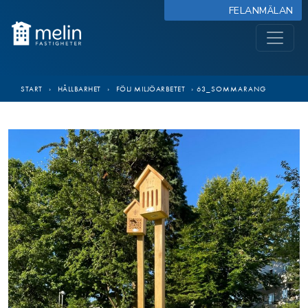
FELANMÄLAN
START
›
HÅLLBARHET
›
FÖLJ MILJÖARBETET
›
63_SOMMARANG