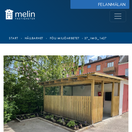
FELANMÄLAN
START
›
HÅLLBARHET
›
FÖLJ MILJÖARBETET
›
37_IMG_1427