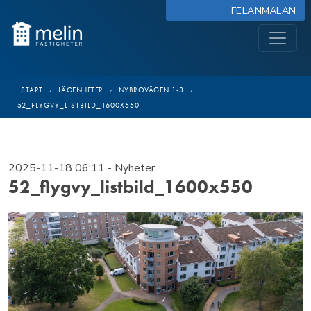
FELANMÄLAN
START
›
LÄGENHETER
›
NYBROVÄGEN 1-3
›
52_FLYGVY_LISTBILD_1600X550
2025-11-18 06:11
- Nyheter
52_flygvy_listbild_1600x550