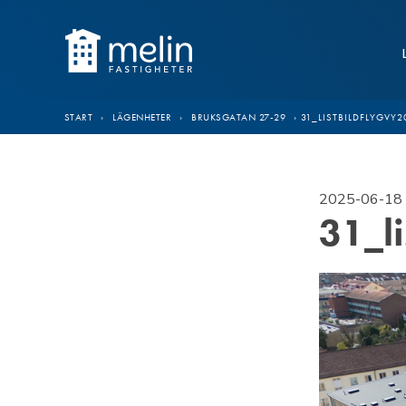
Hoppa till innehåll
START
›
LÄGENHETER
›
BRUKSGATAN 27-29
›
31_LISTBILDFLYGVY2
2025-06-18 
31_l