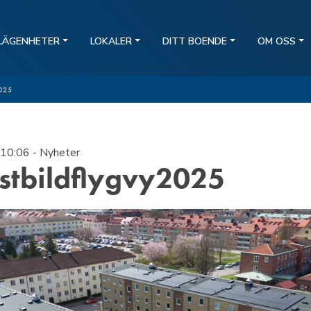
LÄGENHETER
LOKALER
DITT BOENDE
OM OSS
025
10:06
- Nyheter
istbildflygvy2025